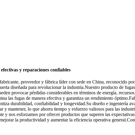
efectivas y reparaciones confiables
bricante, proveedor y fábrica líder con sede en China, reconocido por
puerta diseñada para revolucionar la industria.Nuestro producto de fug
ueden provocar pérdidas considerables en términos de energía, recursos
mina las fugas de manera efectiva y garantiza un rendimiento óptimo.Fab
ntiza durabilidad, confiabilidad y longevidad.Su diseño e ingeniería av
talar y mantener, lo que ahorra tiempo y esfuerzo valiosos para las indu
nte y nos esforzamos por ofrecer productos que superen las expectativa
 mejorar la productividad y aumentar la eficiencia operativa general.Con