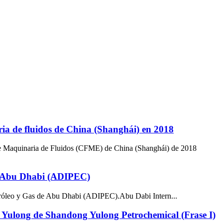
ria de fluidos de China (Shanghái) en 2018
 de Maquinaria de Fluidos (CFME) de China (Shanghái) de 2018
de Abu Dhabi (ADIPEC)
etróleo y Gas de Abu Dhabi (ADIPEC).Abu Dabi Intern...
la Yulong de Shandong Yulong Petrochemical (Frase I)