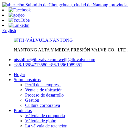
Suburbio de Chongchuan, ciudad de Nantong, provincia
English
NANTONG ALTA Y MEDIA PRESIÓN VALVE CO., LTD.
ntsshfmc@th-valve.com
weiji@th-valve.com
+86-13584713580
+86-13861989351
Hogar
Sobre nosotros
Perfil de la empresa
Ventaja de ubicación
Proceso de desarrollo
Gestión
Cultura corporativa
Productos
Válvula de compuerta
Válvula de globo
La válvula de retención